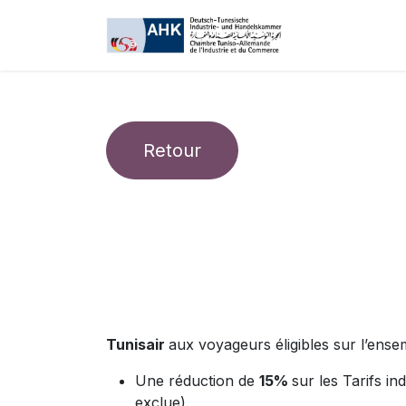
Se rendre au contenu
My AHK
Retour
Tunisair
aux voyageurs éligibles sur l’ense
Une réduction de
15%
sur les Tarifs in
exclue).