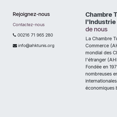
Chambre T
Rejoignez-nous
l'Industri
Contactez-nous
de nous
00216 71 965 280
La Chambre Tun
info@ahktunis.org
Commerce (AHK 
mondial des C
l'étranger (AH
Fondée en 1979
nombreuses ent
internationale
économiques b