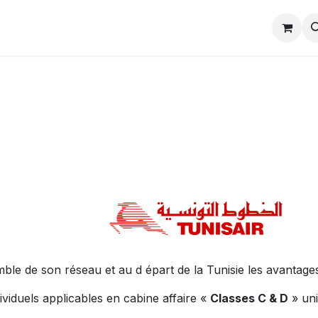
Évènements
Contactez-nous
Commandez cartes
mble de son réseau et au d épart de la Tunisie les avantages
dividuels applicables en cabine affaire «
Classes C & D
» uni