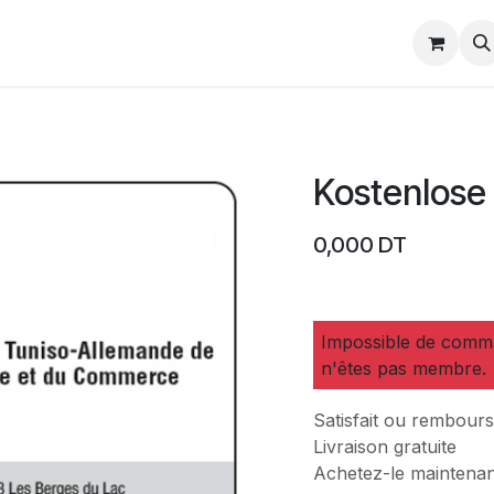
Events
Kontaktieren Sie uns
Karten Bestellen
Kostenlose 
0,000
DT
Impossible de comma
n'êtes pas membre.
Satisfait ou rembour
Livraison gratuite
Achetez-le maintenant